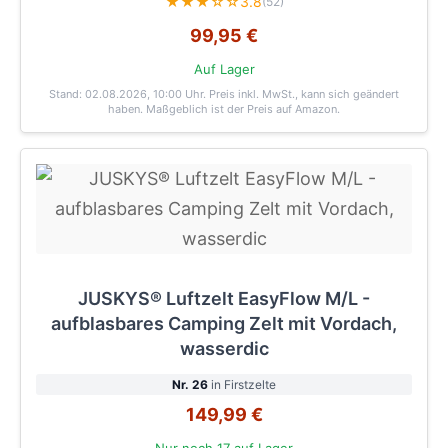
★★★☆☆
3.8
(52)
99,95 €
Auf Lager
Stand: 02.08.2026, 10:00 Uhr
. Preis inkl. MwSt., kann sich geändert
haben. Maßgeblich ist der Preis auf Amazon.
JUSKYS® Luftzelt EasyFlow M/L -
aufblasbares Camping Zelt mit Vordach,
wasserdic
Nr. 26
in Firstzelte
149,99 €