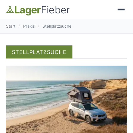
Lager
Fieber
Start
/
Praxis
/
Stellplatzsuche
STELLPLATZSUCHE