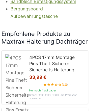
Sandblech Befestigungssystem
Bergungsboard
Aufbewahrungstasche
Empfohlene Produkte zu
Maxtrax Halterung Dachträger
4PCS 17mm Montage
Pins Theft Sicherer
Sicherheits Halterung
33,99 €
★★★☆☆
3.0
(1)
Nur noch 4 auf Lager
Stand: 02.08.2026, 10:00 Uhr
. Preis kann
abweichen.