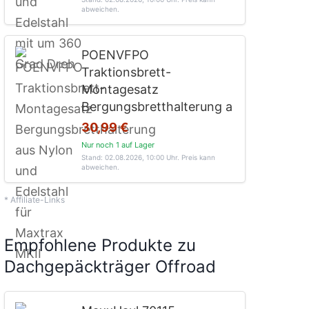
abweichen.
POENVFPO
Traktionsbrett-
Montagesatz
Bergungsbretthalterung a
30,99 €
Nur noch 1 auf Lager
Stand: 02.08.2026, 10:00 Uhr
. Preis kann
abweichen.
* Affiliate-Links
Empfohlene Produkte zu
Dachgepäckträger Offroad