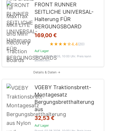
FRONT RUNNER
SEITLICHE UNIVERSAL-
Halterung FÜR
BERGUNGSBOARD
169,00 €
★★★★☆
4.4
(20)
Auf Lager
Stand: 02.08.2026, 10:00 Uhr
. Preis kann
abweichen.
Details & Daten →
VGEBY Traktionsbrett-
Montagesatz
Bergungsbretthalterung
aus
32,53 €
Auf Lager
Stand: 02.08.2026, 10:00 Uhr
. Preis kann