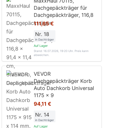
MaxxHaul 70115,
Dachgepäckträger für
Dachgepäckträger, 116,8
111,65 €
Nr. 18
in Dachträger
Auf Lager
Stand: 16.07.2026, 19:20 Uhr
. Preis kann
abweichen.
VEVOR
Dachgepäckträger Korb
Auto Dachkorb Universal
1175 x 9
94,11 €
Nr. 14
in Dachträger
Auf Lager