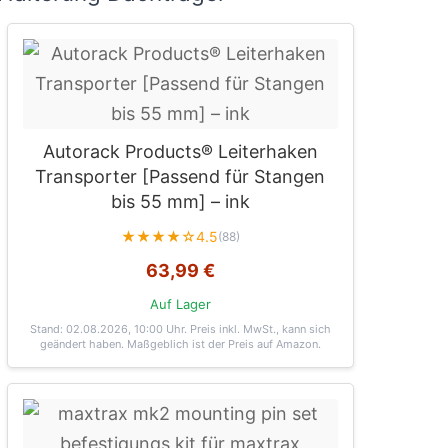
Autorack Products® Leiterhaken
Transporter [Passend für Stangen
bis 55 mm] – ink
★★★★☆
4.5
(88)
63,99 €
Auf Lager
Stand: 02.08.2026, 10:00 Uhr
. Preis inkl. MwSt., kann sich
geändert haben. Maßgeblich ist der Preis auf Amazon.