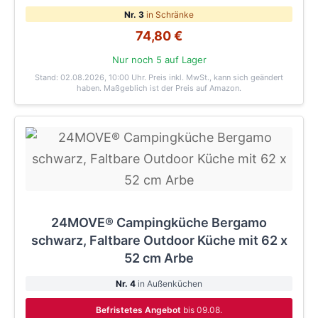
Nr. 3
in Schränke
74,80 €
Nur noch 5 auf Lager
Stand: 02.08.2026, 10:00 Uhr
. Preis inkl. MwSt., kann sich geändert
haben. Maßgeblich ist der Preis auf Amazon.
24MOVE® Campingküche Bergamo
schwarz, Faltbare Outdoor Küche mit 62 x
52 cm Arbe
Nr. 4
in Außenküchen
Befristetes Angebot
bis 09.08.