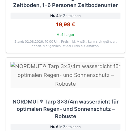
Zeltboden, 1–6 Personen Zeltbodenunter
Nr. 4
in Zeltplanen
19,99 €
Auf Lager
Stand: 02.08.2026, 10:00 Uhr
. Preis inkl. MwSt., kann sich geändert
haben. Maßgeblich ist der Preis auf Amazon.
NORDMUT® Tarp 3x3/4m wasserdicht für
optimalen Regen- und Sonnenschutz –
Robuste
Nr. 6
in Zeltplanen