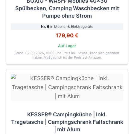
BOXIO - WASH: Mobiles 40x30
Spülbecken, Camping Waschbecken mit
Pumpe ohne Strom
Nr. 6
in Mobilar & Elektrogeräte
179,90 €
Auf Lager
Stand: 02.08.2026, 10:00 Uhr
. Preis inkl. MwSt., kann sich geändert
haben. Maßgeblich ist der Preis auf Amazon.
KESSER® Campingküche | Inkl.
Tragetasche | Campingschrank Faltschrank
| mit Alum