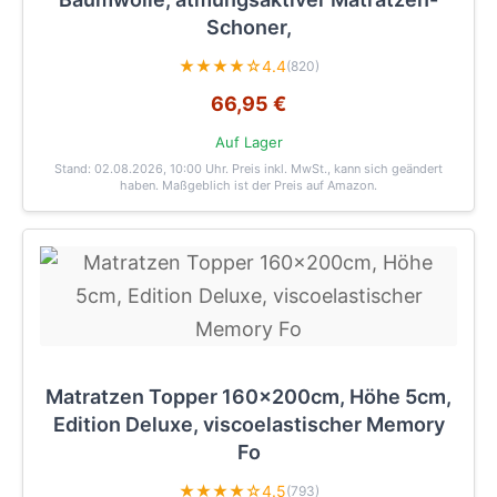
Schoner,
★★★★☆
4.4
(820)
66,95 €
Auf Lager
Stand: 02.08.2026, 10:00 Uhr
. Preis inkl. MwSt., kann sich geändert
haben. Maßgeblich ist der Preis auf Amazon.
Matratzen Topper 160x200cm, Höhe 5cm,
Edition Deluxe, viscoelastischer Memory
Fo
★★★★☆
4.5
(793)