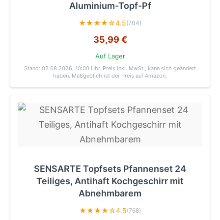
Aluminium-Topf-Pf
★★★★☆
4.5
(704)
35,99 €
Auf Lager
Stand: 02.08.2026, 10:00 Uhr
. Preis inkl. MwSt., kann sich geändert
haben. Maßgeblich ist der Preis auf Amazon.
SENSARTE Topfsets Pfannenset 24
Teiliges, Antihaft Kochgeschirr mit
Abnehmbarem
★★★★☆
4.5
(768)