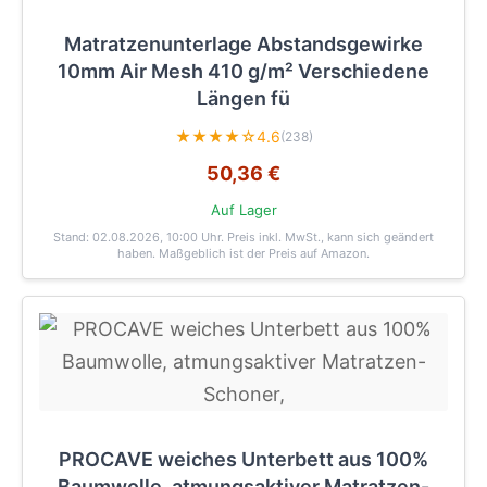
Matratzenunterlage Abstandsgewirke
10mm Air Mesh 410 g/m² Verschiedene
Längen fü
★★★★☆
4.6
(238)
50,36 €
Auf Lager
Stand: 02.08.2026, 10:00 Uhr
. Preis inkl. MwSt., kann sich geändert
haben. Maßgeblich ist der Preis auf Amazon.
PROCAVE weiches Unterbett aus 100%
Baumwolle, atmungsaktiver Matratzen-