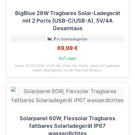
BigBlue 28W Tragbares Solar-Ladegerät
mit 2 Ports (USB-C/USB-A), 5V/4A
Gesamtaus
Nr. 7
in Solarladegeräte
69,99 €
Auf Lager
Stand: 02.08.2026, 10:00 Uhr
. Preis inkl. MwSt., kann sich geändert
haben. Maßgeblich ist der Preis auf Amazon.
Solarpanel 60W, Flexsolar Tragbares
faltbares Solarladegerät IP67
wasserdichtes