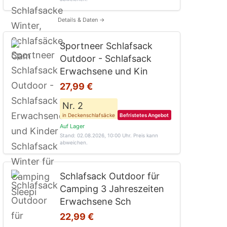
Details & Daten →
Sportneer Schlafsack
Outdoor - Schlafsack
Erwachsene und Kin
27,99 €
Nr. 2
in Deckenschlafsäcke
Befristetes Angebot
Auf Lager
Stand: 02.08.2026, 10:00 Uhr
. Preis kann
abweichen.
Schlafsack Outdoor für
Camping 3 Jahreszeiten
Erwachsene Sch
22,99 €