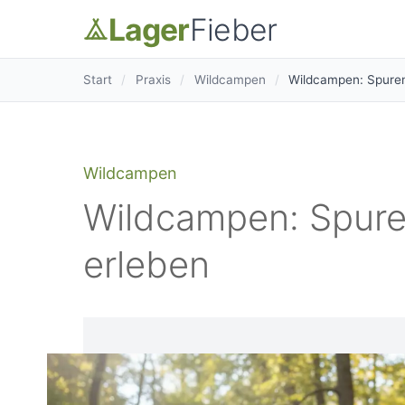
Lager
Fieber
Start
/
Praxis
/
Wildcampen
/
Wildcampen: Spuren
Wildcampen
Wildcampen: Spure
erleben