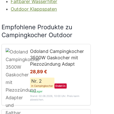
Faltbarer Wasserfilter
Outdoor Klappspaten
Empfohlene Produkte zu
Campingkocher Outdoor
Odoland Campingkocher
3500W Gaskocher mit
Piezozündung Adapt
28,89 €
Nr. 2
in Campingkocher
Endet in
Auf Lager
Stand: 02.08.2026, 10:00 Uhr
. Preis kann
abweichen.