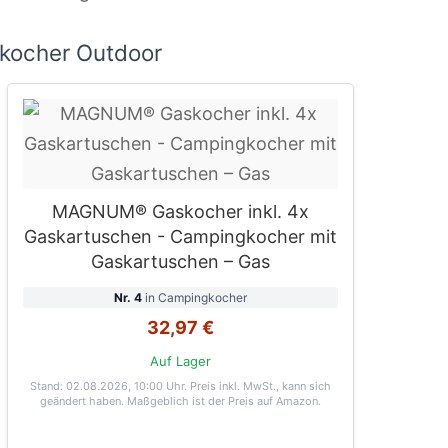
kocher Outdoor
MAGNUM® Gaskocher inkl. 4x
Gaskartuschen - Campingkocher mit
Gaskartuschen – Gas
Nr. 4
in Campingkocher
32,97 €
Auf Lager
Stand: 02.08.2026, 10:00 Uhr
. Preis inkl. MwSt., kann sich
geändert haben. Maßgeblich ist der Preis auf Amazon.