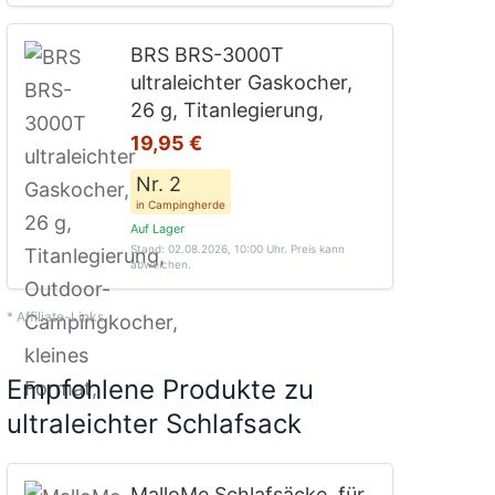
BRS BRS-3000T
ultraleichter Gaskocher,
26 g, Titanlegierung,
19,95 €
Nr. 2
in Campingherde
Auf Lager
Stand: 02.08.2026, 10:00 Uhr
. Preis kann
abweichen.
* Affiliate-Links
Empfohlene Produkte zu
ultraleichter Schlafsack
MalloMe Schlafsäcke, für