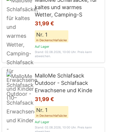
kaltes und warmes
Wetter, Camping-S
31,99 €
Nr. 1
in Deckenschlafsäcke
Auf Lager
Stand: 02.08.2026, 10:00 Uhr
. Preis kann
abweichen.
MalloMe Schlafsack
Outdoor - Schlafsack
Erwachsene und Kinde
31,99 €
Nr. 1
in Deckenschlafsäcke
Auf Lager
Stand: 02.08.2026, 10:00 Uhr
. Preis kann
abweichen.